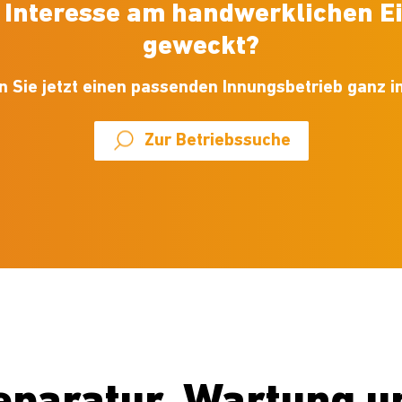
r Interesse am handwerklichen E
geweckt?
n Sie jetzt einen passenden Innungsbetrieb ganz in
Zur Betriebssuche