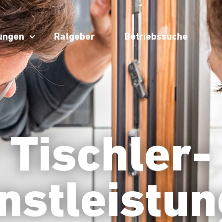
tungen
Ratgeber
Betriebssuche
Tischler-
nstleistu